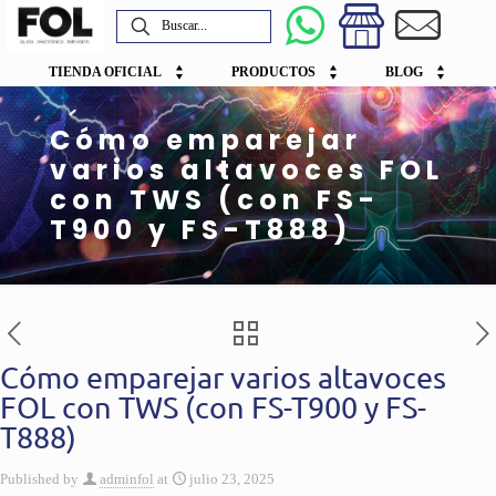
TIENDA OFICIAL
PRODUCTOS
BLOG
Cómo emparejar
varios altavoces FOL
con TWS (con FS-
T900 y FS-T888)
Cómo emparejar varios altavoces
FOL con TWS (con FS-T900 y FS-
T888)
Published by
adminfol
at
julio 23, 2025