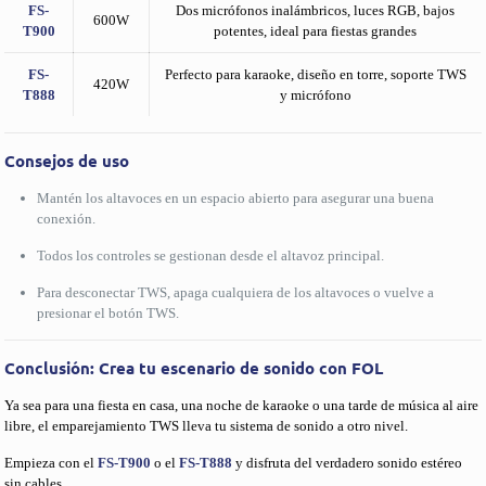
FS-
Dos micrófonos inalámbricos, luces RGB, bajos
600W
T900
potentes, ideal para fiestas grandes
FS-
Perfecto para karaoke, diseño en torre, soporte TWS
420W
T888
y micrófono
Consejos de uso
Mantén los altavoces en un espacio abierto para asegurar una buena
conexión.
Todos los controles se gestionan desde el altavoz principal.
Para desconectar TWS, apaga cualquiera de los altavoces o vuelve a
presionar el botón TWS.
Conclusión: Crea tu escenario de sonido con FOL
Ya sea para una fiesta en casa, una noche de karaoke o una tarde de música al aire
libre, el emparejamiento TWS lleva tu sistema de sonido a otro nivel.
Empieza con el
FS-T900
o el
FS-T888
y disfruta del verdadero sonido estéreo
sin cables.