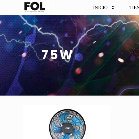
INICIO
TIE
75W