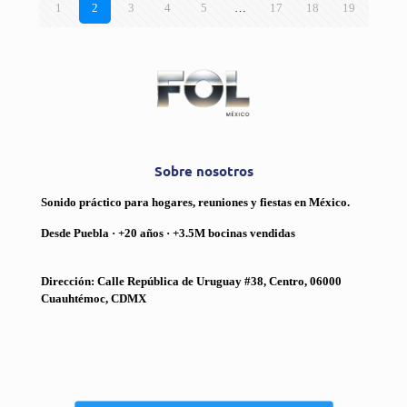
1
2
3
4
5
…
17
18
19
Sobre nosotros
Sonido práctico para hogares, reuniones y fiestas en México.
Desde Puebla · +20 años · +3.5M bocinas vendidas
Dirección: Calle República de Uruguay #38, Centro, 06000
Cuauhtémoc, CDMX