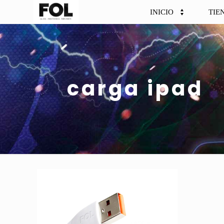
INICIO
TIE
carga ipad