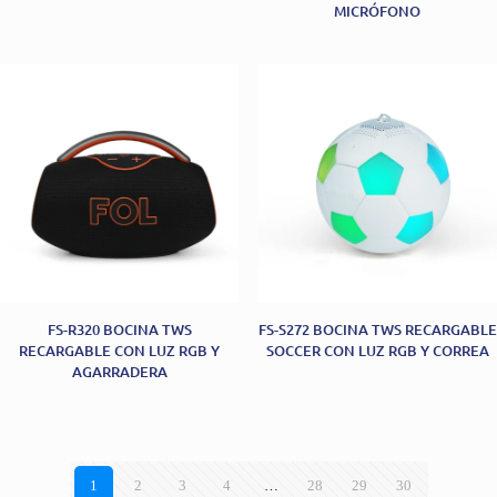
MICRÓFONO
FS-R320 BOCINA TWS
FS-S272 BOCINA TWS RECARGABLE
RECARGABLE CON LUZ RGB Y
SOCCER CON LUZ RGB Y CORREA
AGARRADERA
1
2
3
4
…
28
29
30