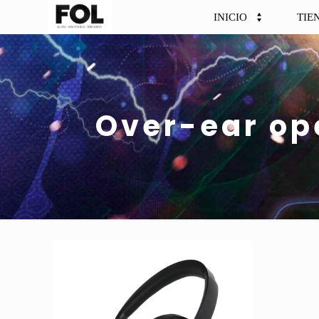
INICIO
TIE
Over-ear op