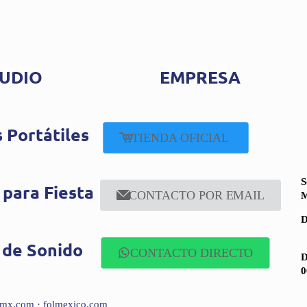
UDIO
EMPRESA
 Portátiles
TIENDA OFICIAL
S
 para Fiesta
CONTACTO POR EMAIL
M
D
 de Sonido
CONTACTO DIRECTO
D
0
folmx.com · folmexico.com