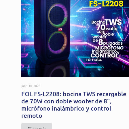
julio 30, 2026
FOL FS-L2208: bocina TWS recargable
de 70W con doble woofer de 8”,
micrófono inalámbrico y control
remoto
leer más