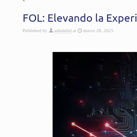
FOL: Elevando la Exper
Published by
adminfol
at
marzo 28, 2025