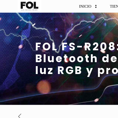
INICIO
TIE
FOL FS-R208:
Bluetooth d
luz RGB y pr