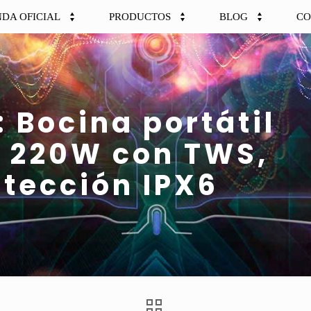
NDA OFICIAL
PRODUCTOS
BLOG
CO
 Bocina portátil
e 220W con TWS,
otección IPX6