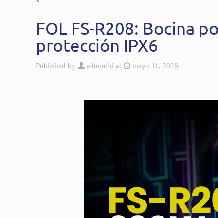
FOL FS-R208: Bocina po
protección IPX6
Published by
adminfol
at
mayo 11, 2026