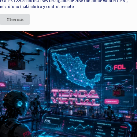
FOL FS-L2208: bocina TWS recargable de 70W con doble woofer de 8”,
micrófono inalámbrico y control remoto
leer más