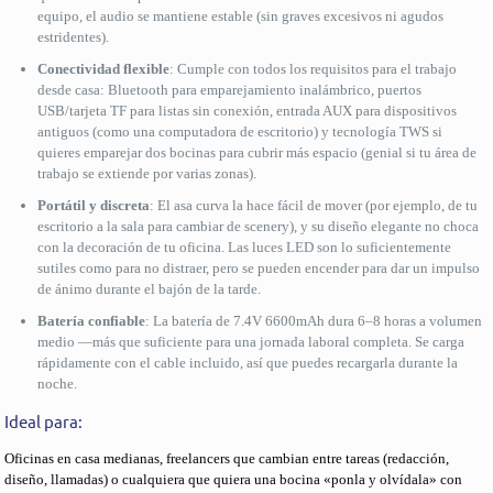
equipo, el audio se mantiene estable (sin graves excesivos ni agudos
estridentes).
Conectividad flexible
: Cumple con todos los requisitos para el trabajo
desde casa: Bluetooth para emparejamiento inalámbrico, puertos
USB/tarjeta TF para listas sin conexión, entrada AUX para dispositivos
antiguos (como una computadora de escritorio) y tecnología TWS si
quieres emparejar dos bocinas para cubrir más espacio (genial si tu área de
trabajo se extiende por varias zonas).
Portátil y discreta
: El asa curva la hace fácil de mover (por ejemplo, de tu
escritorio a la sala para cambiar de scenery), y su diseño elegante no choca
con la decoración de tu oficina. Las luces LED son lo suficientemente
sutiles como para no distraer, pero se pueden encender para dar un impulso
de ánimo durante el bajón de la tarde.
Batería confiable
: La batería de 7.4V 6600mAh dura 6–8 horas a volumen
medio —más que suficiente para una jornada laboral completa. Se carga
rápidamente con el cable incluido, así que puedes recargarla durante la
noche.
Ideal para:
Oficinas en casa medianas, freelancers que cambian entre tareas (redacción,
diseño, llamadas) o cualquiera que quiera una bocina «ponla y olvídala» con