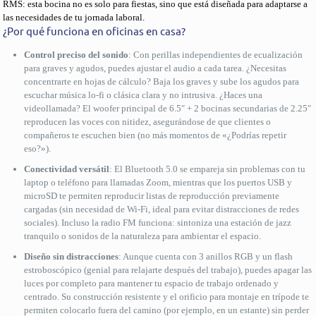
RMS: esta bocina no es solo para fiestas, sino que está diseñada para adaptarse a
las necesidades de tu jornada laboral.
¿Por qué funciona en oficinas en casa?
Control preciso del sonido
: Con perillas independientes de ecualización
para graves y agudos, puedes ajustar el audio a cada tarea. ¿Necesitas
concentrarte en hojas de cálculo? Baja los graves y sube los agudos para
escuchar música lo-fi o clásica clara y no intrusiva. ¿Haces una
videollamada? El woofer principal de 6.5″ + 2 bocinas secundarias de 2.25″
reproducen las voces con nitidez, asegurándose de que clientes o
compañeros te escuchen bien (no más momentos de «¿Podrías repetir
eso?»).
Conectividad versátil
: El Bluetooth 5.0 se empareja sin problemas con tu
laptop o teléfono para llamadas Zoom, mientras que los puertos USB y
microSD te permiten reproducir listas de reproducción previamente
cargadas (sin necesidad de Wi-Fi, ideal para evitar distracciones de redes
sociales). Incluso la radio FM funciona: sintoniza una estación de jazz
tranquilo o sonidos de la naturaleza para ambientar el espacio.
Diseño sin distracciones
: Aunque cuenta con 3 anillos RGB y un flash
estroboscópico (genial para relajarte después del trabajo), puedes apagar las
luces por completo para mantener tu espacio de trabajo ordenado y
centrado. Su construcción resistente y el orificio para montaje en trípode te
permiten colocarlo fuera del camino (por ejemplo, en un estante) sin perder