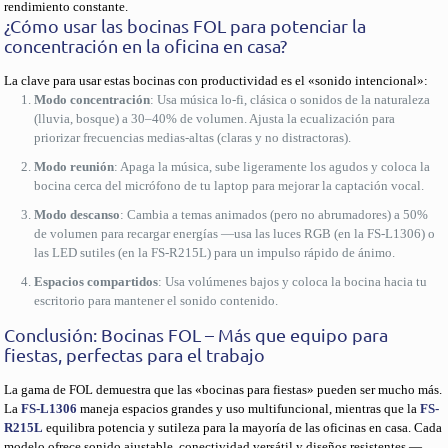
rendimiento constante.
¿Cómo usar las bocinas FOL para potenciar la
concentración en la oficina en casa?
La clave para usar estas bocinas con productividad es el «sonido intencional»:
Modo concentración
: Usa música lo-fi, clásica o sonidos de la naturaleza
(lluvia, bosque) a 30–40% de volumen. Ajusta la ecualización para
priorizar frecuencias medias-altas (claras y no distractoras).
Modo reunión
: Apaga la música, sube ligeramente los agudos y coloca la
bocina cerca del micrófono de tu laptop para mejorar la captación vocal.
Modo descanso
: Cambia a temas animados (pero no abrumadores) a 50%
de volumen para recargar energías —usa las luces RGB (en la FS-L1306) o
las LED sutiles (en la FS-R215L) para un impulso rápido de ánimo.
Espacios compartidos
: Usa volúmenes bajos y coloca la bocina hacia tu
escritorio para mantener el sonido contenido.
Conclusión: Bocinas FOL – Más que equipo para
fiestas, perfectas para el trabajo
La gama de FOL demuestra que las «bocinas para fiestas» pueden ser mucho más.
La
FS-L1306
maneja espacios grandes y uso multifuncional, mientras que la
FS-
R215L
equilibra potencia y sutileza para la mayoría de las oficinas en casa. Cada
modelo ofrece sonido ajustable, conectividad versátil y diseños resistentes —