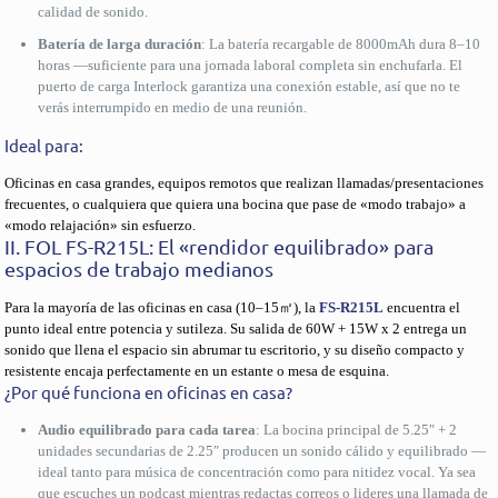
calidad de sonido.
Batería de larga duración
: La batería recargable de 8000mAh dura 8–10
horas —suficiente para una jornada laboral completa sin enchufarla. El
puerto de carga Interlock garantiza una conexión estable, así que no te
verás interrumpido en medio de una reunión.
Ideal para:
Oficinas en casa grandes, equipos remotos que realizan llamadas/presentaciones
frecuentes, o cualquiera que quiera una bocina que pase de «modo trabajo» a
«modo relajación» sin esfuerzo.
II. FOL FS-R215L: El «rendidor equilibrado» para
espacios de trabajo medianos
Para la mayoría de las oficinas en casa (10–15㎡), la
FS-R215L
encuentra el
punto ideal entre potencia y sutileza. Su salida de 60W + 15W x 2 entrega un
sonido que llena el espacio sin abrumar tu escritorio, y su diseño compacto y
resistente encaja perfectamente en un estante o mesa de esquina.
¿Por qué funciona en oficinas en casa?
Audio equilibrado para cada tarea
: La bocina principal de 5.25″ + 2
unidades secundarias de 2.25″ producen un sonido cálido y equilibrado —
ideal tanto para música de concentración como para nitidez vocal. Ya sea
que escuches un podcast mientras redactas correos o lideres una llamada de