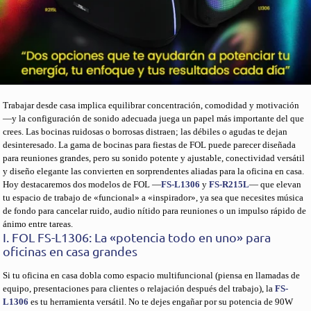
Trabajar desde casa implica equilibrar concentración, comodidad y motivación
—y la configuración de sonido adecuada juega un papel más importante del que
crees. Las bocinas ruidosas o borrosas distraen; las débiles o agudas te dejan
desinteresado. La gama de bocinas para fiestas de FOL puede parecer diseñada
para reuniones grandes, pero su sonido potente y ajustable, conectividad versátil
y diseño elegante las convierten en sorprendentes aliadas para la oficina en casa.
Hoy destacaremos dos modelos de FOL —
FS-L1306
y
FS-R215L
— que elevan
tu espacio de trabajo de «funcional» a «inspirador», ya sea que necesites música
de fondo para cancelar ruido, audio nítido para reuniones o un impulso rápido de
ánimo entre tareas.
I. FOL FS-L1306: La «potencia todo en uno» para
oficinas en casa grandes
Si tu oficina en casa dobla como espacio multifuncional (piensa en llamadas de
equipo, presentaciones para clientes o relajación después del trabajo), la
FS-
L1306
es tu herramienta versátil. No te dejes engañar por su potencia de 90W