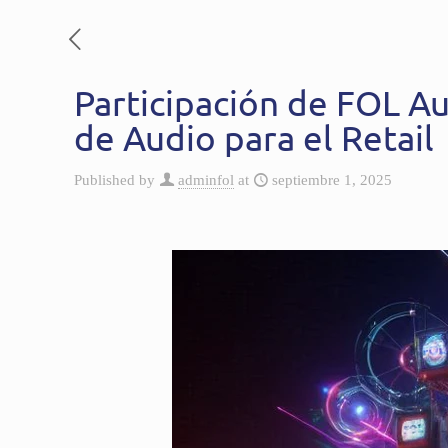
Participación de FOL A
de Audio para el Retail​
Published by
adminfol
at
septiembre 1, 2025