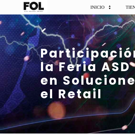
INICIO
TIE
Participació
la Feria AS
en Solucion
el Retail​