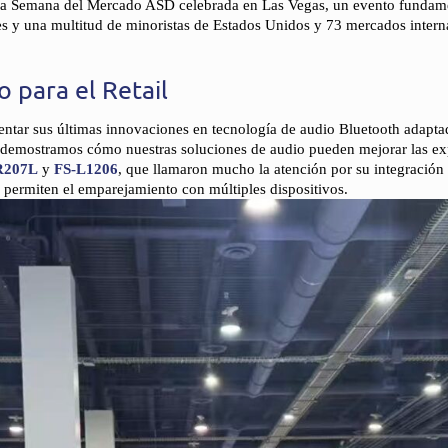
iosa Semana del Mercado ASD celebrada en Las Vegas, un evento fundamen
es y una multitud de minoristas de Estados Unidos y 73 mercados intern
 para el Retail
ntar sus últimas innovaciones en tecnología de audio Bluetooth adaptad
e demostramos cómo nuestras soluciones de audio pueden mejorar las expe
R207L
y
FS-L1206
, que llamaron mucho la atención por su integración 
 permiten el emparejamiento con múltiples dispositivos.