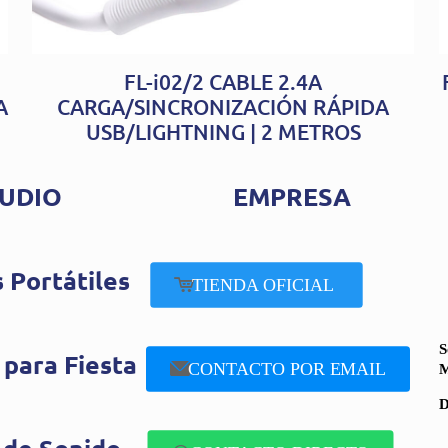
FL-i02/2 CABLE 2.4A
A
CARGA/SINCRONIZACIÓN RÁPIDA
USB/LIGHTNING | 2 METROS
UDIO
EMPRESA
 Portátiles
TIENDA OFICIAL
S
 para Fiesta
CONTACTO POR EMAIL
M
D
 de Sonido