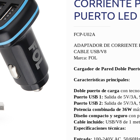
CORRIENTE 
PUERTO LED 
FCP-U02A
ADAPTADOR DE CORRIENTE P
CABLE USB/V8
Marca: FOL
Cargador de Pared Doble Puerto
Características principales:
Doble puerto de carga
con tecnol
Puerto USB 1:
Salida de 5V/3A, 
Puerto USB 2:
Salida de 5V/3A, 
Potencia combinada de 36W
máxi
Diseño compacto y seguro
con p
Cable incluido:
USB/V8 de 1 metr
Especificaciones técnicas:
Entrada:
100-240V AC, 50/60H