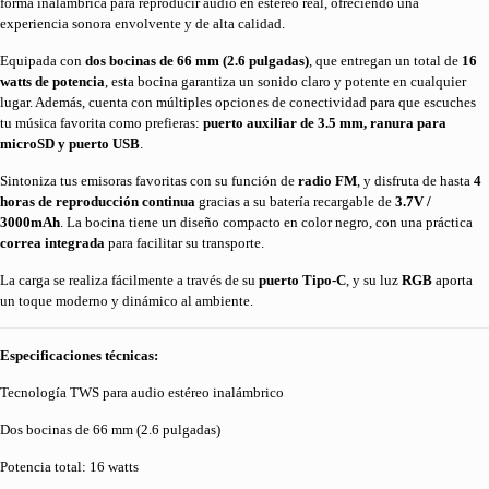
forma inalámbrica para reproducir audio en estéreo real, ofreciendo una
experiencia sonora envolvente y de alta calidad.
Equipada con
dos bocinas de 66 mm (2.6 pulgadas)
, que entregan un total de
16
watts de potencia
, esta bocina garantiza un sonido claro y potente en cualquier
lugar. Además, cuenta con múltiples opciones de conectividad para que escuches
tu música favorita como prefieras:
puerto auxiliar de 3.5 mm, ranura para
microSD y puerto USB
.
Sintoniza tus emisoras favoritas con su función de
radio FM
, y disfruta de hasta
4
horas de reproducción continua
gracias a su batería recargable de
3.7V /
3000mAh
. La bocina tiene un diseño compacto en color negro, con una práctica
correa integrada
para facilitar su transporte.
La carga se realiza fácilmente a través de su
puerto Tipo-C
, y su luz
RGB
aporta
un toque moderno y dinámico al ambiente.
Especificaciones técnicas:
Tecnología TWS para audio estéreo inalámbrico
Dos bocinas de 66 mm (2.6 pulgadas)
Potencia total: 16 watts