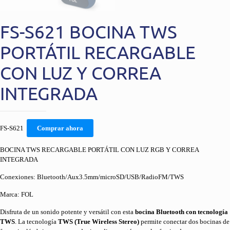
FS-S621 BOCINA TWS
PORTÁTIL RECARGABLE
CON LUZ Y CORREA
INTEGRADA
FS-S621
Comprar ahora
BOCINA TWS RECARGABLE PORTÁTIL CON LUZ RGB Y CORREA
INTEGRADA
Conexiones: Bluetooth/Aux3.5mm/microSD/USB/RadioFM/TWS
Marca: FOL
Disfruta de un sonido potente y versátil con esta
bocina Bluetooth con tecnología
TWS
. La tecnología
TWS (True Wireless Stereo)
permite conectar dos bocinas de