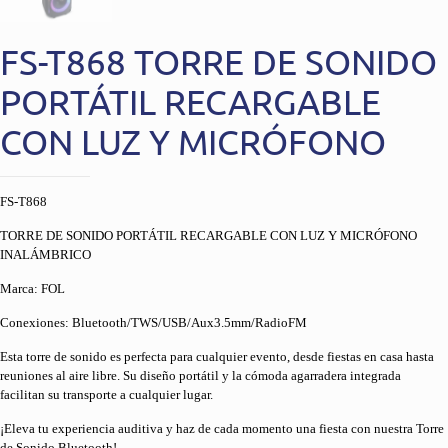
FS-T868 TORRE DE SONIDO
PORTÁTIL RECARGABLE
CON LUZ Y MICRÓFONO
FS-T868
TORRE DE SONIDO PORTÁTIL RECARGABLE CON LUZ Y MICRÓFONO
INALÁMBRICO
Marca: FOL
Conexiones: Bluetooth/TWS/USB/Aux3.5mm/RadioFM
Esta torre de sonido es perfecta para cualquier evento, desde fiestas en casa hasta
reuniones al aire libre. Su diseño portátil y la cómoda agarradera integrada
facilitan su transporte a cualquier lugar.
¡Eleva tu experiencia auditiva y haz de cada momento una fiesta con nuestra Torre
de Sonido Bluetooth!