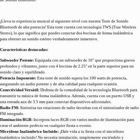
¡Lleva tu experiencia musical al siguiente nivel con nuestra Torre de Sonido
Bluetooth de alta potencia! Esta torre cuenta con tecnología TWS (True Wireless
Stereo), lo que significa que puedes conectar dos bocinas de forma inalámbrica
para obtener un sonido estéreo verdaderamente inmersivo.
Características destacadas:
Subwoofer Potente:
Equipada con un subwoofer de 10″ que proporciona graves
profundos y vibrantes, junto con 4 bocinas de 2.25″ en la parte superior para un
sonido claro y equilibrado.
Potencia Imponente:
Esta torre de sonido supera los 100 watts de potencia,
asegurando un audio potente y de alta calidad para cualquier ocasión.
Conectividad Versátil:
Disfruta de la comodidad de la tecnología Bluetooth para
transmitir tu música de forma inalámbrica. Además, cuenta con un puerto USB y
una entrada aux de 3.5 mm para conectar dispositivos adicionales.
Radio FM:
Sintoniza tus estaciones de radio favoritas con el sintonizador de radio
FM integrado.
Iluminación RGB:
Incorpora luces RGB con varios modos de iluminación para
crear el ambiente perfecto en cualquier fiesta o evento.
Micrófono Inalámbrico Incluido:
¡Dale vida a tu fiesta con el micrófono
inalámbrico incluido! No necesita instalación; simplemente enciéndelo y