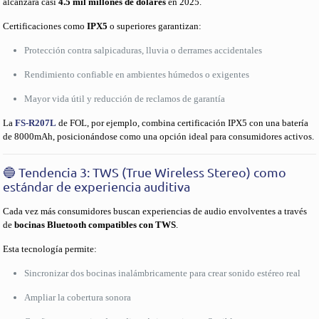
alcanzará casi
4.5 mil millones de dólares
en 2025.
Certificaciones como
IPX5
o superiores garantizan:
Protección contra salpicaduras, lluvia o derrames accidentales
Rendimiento confiable en ambientes húmedos o exigentes
Mayor vida útil y reducción de reclamos de garantía
La
FS-R207L
de FOL, por ejemplo, combina certificación IPX5 con una batería
de 8000mAh, posicionándose como una opción ideal para consumidores activos.
🔵 Tendencia 3: TWS (True Wireless Stereo) como
estándar de experiencia auditiva
Cada vez más consumidores buscan experiencias de audio envolventes a través
de
bocinas Bluetooth compatibles con TWS
.
Esta tecnología permite:
Sincronizar dos bocinas inalámbricamente para crear sonido estéreo real
Ampliar la cobertura sonora