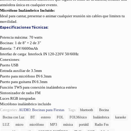
atmósfera única en cualquier evento.
Micrófono Inalámbrico Incluido:
Ideal para cantar, presentar o animar cualquier reunión sin cables que limiten tu
movilidad.
Especificaciones Técnicas:
Potencia máxima: 70 watts
Bocinas: 1 de 8″ + 2 de 3″
Batería: 7.4V/6600mAh
Interfaz de carga: Interlock IN 120-220V 50/60Hz
Conexiones:
Puerto USB
Entrada auxiliar de 3.5mm
Puerto para micrófono IN 6.3mm
Puerto para guitarra IN 6.3mm
Función TWS para conexión inalámbrica estéreo
Sintonizador de radio FM
Luces RGB integradas
Micrófono inalámbrico incluido
Categories:
AUDIO
,
Bocinas para Fiestas
Tags:
bluetooth
Bocina
Bocina con Luz
BT
estereo
FOL
FOLMéxico
Inalámbrica
karaoke
LUZ
micro
micrófono
MP3
música
portátil
Radio Fm