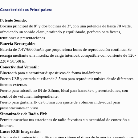
Características Principales:
Potente Sonido:
Bocina principal de 8″ y dos bocinas de 3″, con una potencia de hasta 70 watts,
ofreciendo un sonido claro, profundo y equilibrado, perfecto para fiestas,
reuniones o presentaciones.
Batería Recargable:
Batería de 7.4V/6600mAh que proporciona horas de reproducción continua. Se
recarga mediante una interfaz de carga interlock compatible con corriente de 120-
220V 50/60Hz.
Conectividad Versátil:
Bluetooth para sincronizar dispositivos de forma inalámbrica.
Puerto USB y entrada auxiliar de 3.5mm para reproducir música desde diferentes
fuentes externas.
Puerto para micrófono IN de 6.3mm, ideal para karaoke o presentaciones, con
control de volumen independiente.
Puerto para guitarra IN de 6.3mm con ajuste de volumen individual para
presentaciones en vivo.
Sintonizador de Radio FM:
Permite escuchar tus estaciones de radio favoritas sin necesidad de conexión a
internet.
Luces RGB Integradas:
Efectos de iluminación multicolor que siguen el ritmo de la música, creando una