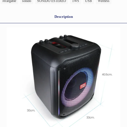
recargable
sonido
SONIDO ESTÉREO
TWS
USB
Wireless
Description