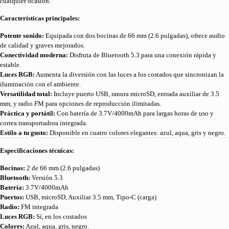
cualquier ocasión.
Características principales:
Potente sonido:
Equipada con dos bocinas de 66 mm (2.6 pulgadas), ofrece audio
de calidad y graves mejorados.
Conectividad moderna:
Disfruta de Bluetooth 5.3 para una conexión rápida y
estable.
Luces RGB:
Aumenta la diversión con las luces a los costados que sincronizan la
iluminación con el ambiente.
Versatilidad total:
Incluye puerto USB, ranura microSD, entrada auxiliar de 3.5
mm, y radio FM para opciones de reproducción ilimitadas.
Práctica y portátil:
Con batería de 3.7V/4000mAh para largas horas de uso y
correa transportadora integrada.
Estilo a tu gusto:
Disponible en cuatro colores elegantes: azul, aqua, gris y negro.
Especificaciones técnicas:
Bocinas:
2 de 66 mm (2.6 pulgadas)
Bluetooth:
Versión 5.3
Batería:
3.7V/4000mAh
Puertos:
USB, microSD, Auxiliar 3.5 mm, Tipo-C (carga)
Radio:
FM integrada
Luces RGB:
Sí, en los costados
Colores:
Azul, aqua, gris, negro.