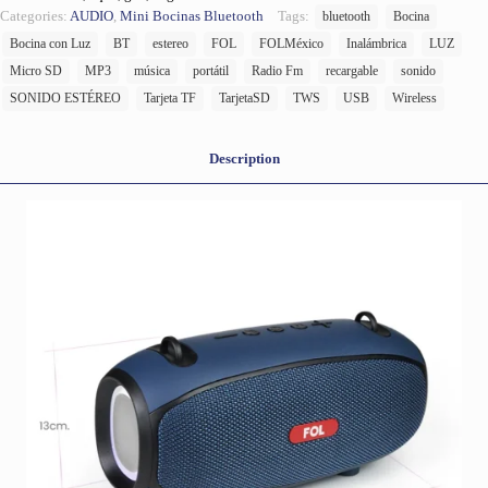
Categories:
AUDIO
,
Mini Bocinas Bluetooth
Tags:
bluetooth
Bocina
Bocina con Luz
BT
estereo
FOL
FOLMéxico
Inalámbrica
LUZ
Micro SD
MP3
música
portátil
Radio Fm
recargable
sonido
SONIDO ESTÉREO
Tarjeta TF
TarjetaSD
TWS
USB
Wireless
Description