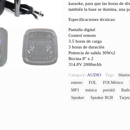
karaoke, para que las horas de di
también la base se ilumina, una pa
Especificaciones técnicas:
Pantalla digital
Control remoto
3.5 horas de carga
3 horas de duración
Potencia de salida 30Wx2
Bocina 8″ x 2
314.8V 2000mAh
Category:
AUDIO
Tags:
blueto
estereo
FOL
FOLMéxico
MP3
música
portátil
Radi
Speaker
Speaker RGB
Tarjet