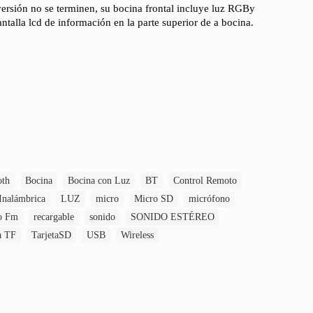
versión no se terminen, su bocina frontal incluye luz RGBy
ntalla lcd de información en la parte superior de a bocina.
oth
Bocina
Bocina con Luz
BT
Control Remoto
Inalámbrica
LUZ
micro
Micro SD
micrófono
o Fm
recargable
sonido
SONIDO ESTÉREO
a TF
TarjetaSD
USB
Wireless