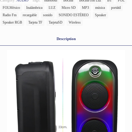
Category:
AUDIO
Tags:
bluetooth
Bocina
Bocina con Luz
BT
FOL
FOLMéxico
Inalámbrica
LUZ
Micro SD
MP3
música
portátil
Radio Fm
recargable
sonido
SONIDO ESTÉREO
Speaker
Speaker RGB
Tarjeta TF
TarjetaSD
Wireless
Description