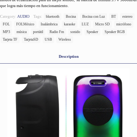
que logra más tiempo en funcionamiento.
Category:
AUDIO
Tags:
bluetooth
Bocina
Bocina con Luz
BT
estereo
FOL
FOLMéxico
Inalámbrica
karaoke
LUZ
Micro SD
micrófono
MP3
música
portátil
Radio Fm
sonido
Speaker
Speaker RGB
Tarjeta TF
TarjetaSD
USB
Wireless
Description