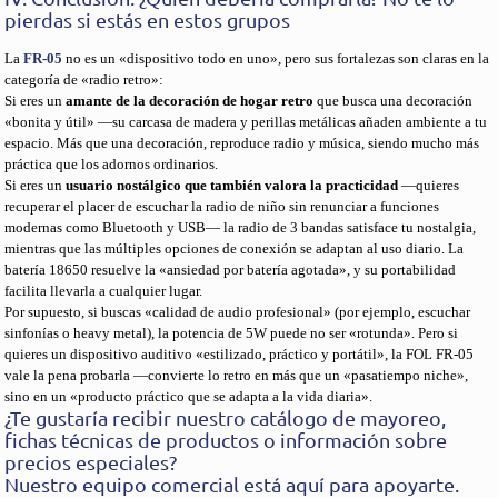
pierdas si estás en estos grupos
La
FR-05
no es un «dispositivo todo en uno», pero sus fortalezas son claras en la
categoría de «radio retro»:
Si eres un
amante de la decoración de hogar retro
que busca una decoración
«bonita y útil» —su carcasa de madera y perillas metálicas añaden ambiente a tu
espacio. Más que una decoración, reproduce radio y música, siendo mucho más
práctica que los adornos ordinarios.
Si eres un
usuario nostálgico que también valora la practicidad
—quieres
recuperar el placer de escuchar la radio de niño sin renunciar a funciones
modernas como Bluetooth y USB— la radio de 3 bandas satisface tu nostalgia,
mientras que las múltiples opciones de conexión se adaptan al uso diario. La
batería 18650 resuelve la «ansiedad por batería agotada», y su portabilidad
facilita llevarla a cualquier lugar.
Por supuesto, si buscas «calidad de audio profesional» (por ejemplo, escuchar
sinfonías o heavy metal), la potencia de 5W puede no ser «rotunda». Pero si
quieres un dispositivo auditivo «estilizado, práctico y portátil», la FOL FR-05
vale la pena probarla —convierte lo retro en más que un «pasatiempo niche»,
sino en un «producto práctico que se adapta a la vida diaria».
¿Te gustaría recibir nuestro catálogo de mayoreo,
fichas técnicas de productos o información sobre
precios especiales?
Nuestro equipo comercial está aquí para apoyarte.