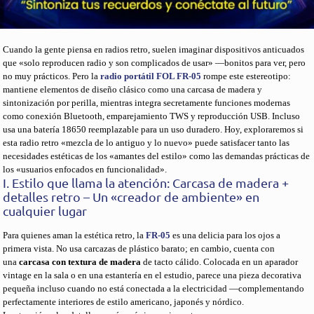
Cuando la gente piensa en radios retro, suelen imaginar dispositivos anticuados
que «solo reproducen radio y son complicados de usar» —bonitos para ver, pero
no muy prácticos. Pero la
radio portátil FOL FR-05
rompe este estereotipo:
mantiene elementos de diseño clásico como una carcasa de madera y
sintonización por perilla, mientras integra secretamente funciones modernas
como conexión Bluetooth, emparejamiento TWS y reproducción USB. Incluso
usa una batería 18650 reemplazable para un uso duradero. Hoy, exploraremos si
esta radio retro «mezcla de lo antiguo y lo nuevo» puede satisfacer tanto las
necesidades estéticas de los «amantes del estilo» como las demandas prácticas de
los «usuarios enfocados en funcionalidad».
I. Estilo que llama la atención: Carcasa de madera +
detalles retro – Un «creador de ambiente» en
cualquier lugar
Para quienes aman la estética retro, la
FR-05
es una delicia para los ojos a
primera vista. No usa carcazas de plástico barato; en cambio, cuenta con
una
carcasa con textura de madera
de tacto cálido. Colocada en un aparador
vintage en la sala o en una estantería en el estudio, parece una pieza decorativa
pequeña incluso cuando no está conectada a la electricidad —complementando
perfectamente interiores de estilo americano, japonés y nórdico.