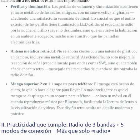
La atención a los detalles es aún más impresionante:
Perillas y iluminación
: Las perillas de volumen y sintonización mantienen
el tacto metálico de las radios antiguas, con un suave «clic» al girarlas —
añadiendo una satisfactoria sensación de ritual. Lo crucial es que el anillo
exterior de las perillas tiene iluminación LED cálida; al escuchar la radio
por la noche, el brillo suave no deslumbra, sino que envuelve la habitación
en un ambiente acogedor, mucho más atractivo que las pantallas
electrónicas frías.
Antena metálica retráctil
: No se ahorra costos con una antena de plástico;
en cambio, incluye una metálica retráctil. Al extenderla, no solo mejora la
recepción de señal (especialmente para ondas cortas SW), sino que también
añade encanto retro —manejarla trae recuerdos de cuando se sintonizaba la
radio de niño.
Mango superior 2 en 1 + soporte para teléfono
: El mango está hecho de
cuero, lo que lo hace elegante para llevar. Lo más inteligente es que el
mango se despliega en un soporte para teléfono —coloca tu móvil en él
cuando reproduzcas música por Bluetooth, facilitando la lectura de letras o
la visualización de videos. Este diseño retro oculta un detalle moderno y
práctico.
II. Practicidad que cumple: Radio de 3 bandas + 5
modos de conexión – Más que solo «radio»