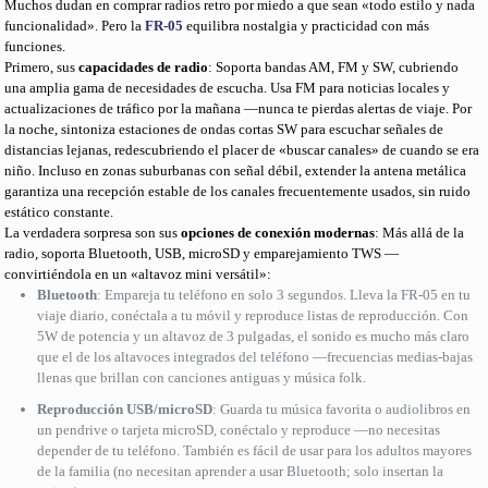
Muchos dudan en comprar radios retro por miedo a que sean «todo estilo y nada
funcionalidad». Pero la
FR-05
equilibra nostalgia y practicidad con más
funciones.
Primero, sus
capacidades de radio
: Soporta bandas AM, FM y SW, cubriendo
una amplia gama de necesidades de escucha. Usa FM para noticias locales y
actualizaciones de tráfico por la mañana —nunca te pierdas alertas de viaje. Por
la noche, sintoniza estaciones de ondas cortas SW para escuchar señales de
distancias lejanas, redescubriendo el placer de «buscar canales» de cuando se era
niño. Incluso en zonas suburbanas con señal débil, extender la antena metálica
garantiza una recepción estable de los canales frecuentemente usados, sin ruido
estático constante.
La verdadera sorpresa son sus
opciones de conexión modernas
: Más allá de la
radio, soporta Bluetooth, USB, microSD y emparejamiento TWS —
convirtiéndola en un «altavoz mini versátil»:
Bluetooth
: Empareja tu teléfono en solo 3 segundos. Lleva la FR-05 en tu
viaje diario, conéctala a tu móvil y reproduce listas de reproducción. Con
5W de potencia y un altavoz de 3 pulgadas, el sonido es mucho más claro
que el de los altavoces integrados del teléfono —frecuencias medias-bajas
llenas que brillan con canciones antiguas y música folk.
Reproducción USB/microSD
: Guarda tu música favorita o audiolibros en
un pendrive o tarjeta microSD, conéctalo y reproduce —no necesitas
depender de tu teléfono. También es fácil de usar para los adultos mayores
de la familia (no necesitan aprender a usar Bluetooth; solo insertan la