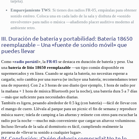
tarjeta).
Emparejamiento TWS
: Si tienes dos radios FR-05, empáralas para obtener
sonido estéreo. Coloca una en cada lado de la sala y disfruta de «sonido
envolvente» para radio o música —añadiendo placer auditivo moderno al
ambiente retro.
III. Duración de batería y portabilidad: Batería 18650
reemplazable – Una «fuente de sonido móvil» que
puedes llevar
Como «
radio portáti
l», la
FR-05
se destaca en duración de batería y peso. Usa
una
batería de litio 18650 reemplazable
—un tipo común disponible en
supermercados y en línea. Cuando se agota la batería, no necesitas esperar a
cargarla; solo cambia por una nueva (se incluye una batería; recomendamos tener
una de repuesto). Con 2 a 3 horas de uso diario (por ejemplo, 1 hora de radio por
la mañana + 1 hora de música Bluetooth por la noche), una batería dura 5 a 7 días
—más que suficiente para necesidades diarias.
También es ligera, pesando alrededor de 0.5 kg (con batería) —fácil de llevar con
el mango de cuero. Llévala al parque para un picnic el fin de semana y reproduce
música suave; tráela de camping a las afueras y reúnete con otros para escuchar la
radio por la noche —mucho más conveniente que cargar un altavoz voluminoso.
Incluso llevarla de la sala al dormitorio es fácil, cumpliendo realmente la
promesa de «llevar tu sonido a cualquier lugar».
IV. Conclusión: ¿Quién debería comprarla? No te lo