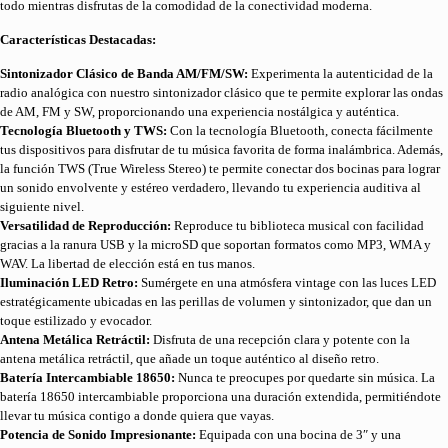
todo mientras disfrutas de la comodidad de la conectividad moderna.
Características Destacadas:
Sintonizador Clásico de Banda AM/FM/SW:
Experimenta la autenticidad de la
radio analógica con nuestro sintonizador clásico que te permite explorar las ondas
de AM, FM y SW, proporcionando una experiencia nostálgica y auténtica.
Tecnología Bluetooth y TWS:
Con la tecnología Bluetooth, conecta fácilmente
tus dispositivos para disfrutar de tu música favorita de forma inalámbrica. Además,
la función TWS (True Wireless Stereo) te permite conectar dos bocinas para lograr
un sonido envolvente y estéreo verdadero, llevando tu experiencia auditiva al
siguiente nivel.
Versatilidad de Reproducción:
Reproduce tu biblioteca musical con facilidad
gracias a la ranura USB y la microSD que soportan formatos como MP3, WMA y
WAV. La libertad de elección está en tus manos.
Iluminación LED Retro:
Sumérgete en una atmósfera vintage con las luces LED
estratégicamente ubicadas en las perillas de volumen y sintonizador, que dan un
toque estilizado y evocador.
Antena Metálica Retráctil:
Disfruta de una recepción clara y potente con la
antena metálica retráctil, que añade un toque auténtico al diseño retro.
Batería Intercambiable 18650:
Nunca te preocupes por quedarte sin música. La
batería 18650 intercambiable proporciona una duración extendida, permitiéndote
llevar tu música contigo a donde quiera que vayas.
Potencia de Sonido Impresionante:
Equipada con una bocina de 3″ y una