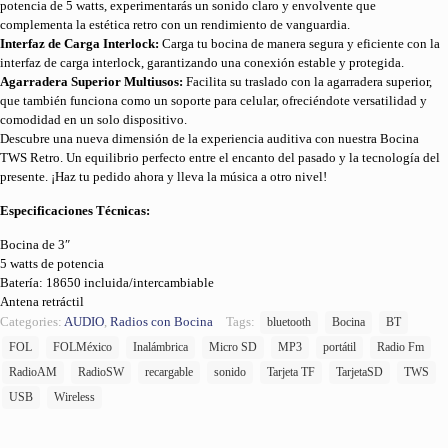
potencia de 5 watts, experimentarás un sonido claro y envolvente que
complementa la estética retro con un rendimiento de vanguardia.
Interfaz de Carga Interlock:
Carga tu bocina de manera segura y eficiente con la
interfaz de carga interlock, garantizando una conexión estable y protegida.
Agarradera Superior Multiusos:
Facilita su traslado con la agarradera superior,
que también funciona como un soporte para celular, ofreciéndote versatilidad y
comodidad en un solo dispositivo.
Descubre una nueva dimensión de la experiencia auditiva con nuestra Bocina
TWS Retro. Un equilibrio perfecto entre el encanto del pasado y la tecnología del
presente. ¡Haz tu pedido ahora y lleva la música a otro nivel!
Especificaciones Técnicas:
Bocina de 3″
5 watts de potencia
Batería: 18650 incluida/intercambiable
Antena retráctil
Categories:
AUDIO
,
Radios con Bocina
Tags:
bluetooth
Bocina
BT
FOL
FOLMéxico
Inalámbrica
Micro SD
MP3
portátil
Radio Fm
RadioAM
RadioSW
recargable
sonido
Tarjeta TF
TarjetaSD
TWS
USB
Wireless