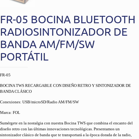
FR-05 BOCINA BLUETOOTH
RADIOSINTONIZADOR DE
BANDA AM/FM/SW
PORTÁTIL
FR-05
BOCINA TWS RECARGABLE CON DISEÑO RETRO Y SINTONIZADOR DE
BANDA CLÁSICO
Conexiones: USB/microSD/Radio AM/FM/SW
Marca: FOL
Sumérgete en la nostalgia con nuestra Bocina TWS que combina el encanto del
diseño retro con las últimas innovaciones tecnológicas. Presentamos un
sintonizador clásico de banda que te transportará a la época dorada de la radio,