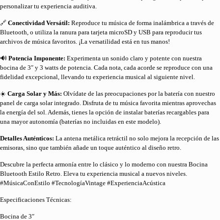
personalizar tu experiencia auditiva.
🔗
Conectividad Versátil:
Reproduce tu música de forma inalámbrica a través de
Bluetooth, o utiliza la ranura para tarjeta microSD y USB para reproducir tus
archivos de música favoritos. ¡La versatilidad está en tus manos!
🔊
Potencia Imponente:
Experimenta un sonido claro y potente con nuestra
bocina de 3″ y 3 watts de potencia. Cada nota, cada acorde se reproduce con una
fidelidad excepcional, llevando tu experiencia musical al siguiente nivel.
☀️
Carga Solar y Más:
Olvídate de las preocupaciones por la batería con nuestro
panel de carga solar integrado. Disfruta de tu música favorita mientras aprovechas
la energía del sol. Además, tienes la opción de instalar baterías recargables para
una mayor autonomía (baterías no incluidas en este modelo).
Detalles Auténticos:
La antena metálica retráctil no solo mejora la recepción de las
emisoras, sino que también añade un toque auténtico al diseño retro.
Descubre la perfecta armonía entre lo clásico y lo moderno con nuestra Bocina
Bluetooth Estilo Retro. Eleva tu experiencia musical a nuevos niveles.
#MúsicaConEstilo #TecnologíaVintage #ExperienciaAcústica
Especificaciones Técnicas:
Bocina de 3″