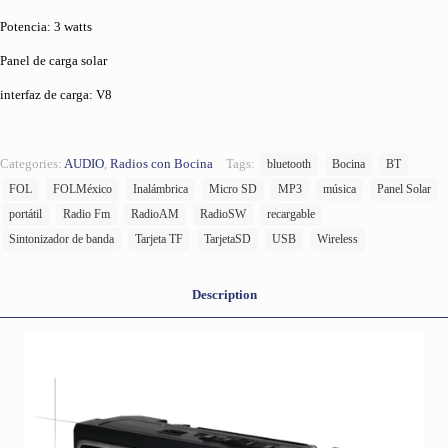
Potencia: 3 watts
Panel de carga solar
interfaz de carga: V8
Categories:
AUDIO
,
Radios con Bocina
Tags:
bluetooth
Bocina
BT
FOL
FOLMéxico
Inalámbrica
Micro SD
MP3
música
Panel Solar
portátil
Radio Fm
RadioAM
RadioSW
recargable
Sintonizador de banda
Tarjeta TF
TarjetaSD
USB
Wireless
Description