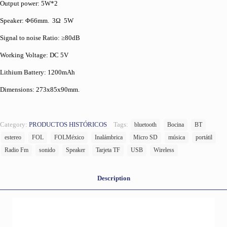
Output power: 5W*2
Speaker: Φ66mm. 3Ω 5W
Signal to noise Ratio: ≥80dB
Working Voltage: DC 5V
Lithium Battery: 1200mAh
Dimensions: 273x85x90mm.
Category:
PRODUCTOS HISTÓRICOS
Tags:
bluetooth
Bocina
BT
estereo
FOL
FOLMéxico
Inalámbrica
Micro SD
música
portátil
Radio Fm
sonido
Speaker
Tarjeta TF
USB
Wireless
Description