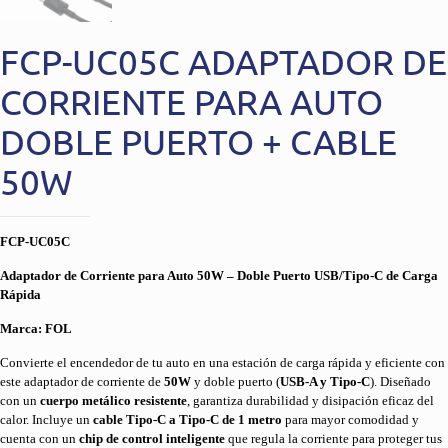
FCP-UC05C ADAPTADOR DE
CORRIENTE PARA AUTO
DOBLE PUERTO + CABLE
50W
FCP-UC05C
Adaptador de Corriente para Auto 50W – Doble Puerto USB/Tipo-C de Carga
Rápida
Marca: FOL
Convierte el encendedor de tu auto en una estación de carga rápida y eficiente con
este adaptador de corriente de
50W
y doble puerto (
USB-A y Tipo-C
). Diseñado
con un
cuerpo metálico resistente
, garantiza durabilidad y disipación eficaz del
calor. Incluye un
cable Tipo-C a Tipo-C de 1 metro
para mayor comodidad y
cuenta con un
chip de control inteligente
que regula la corriente para proteger tus