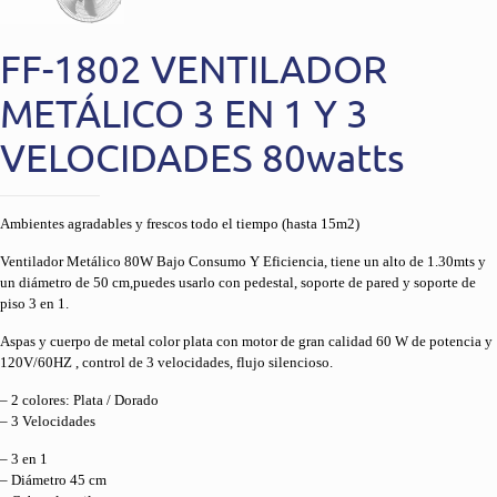
FF-1802 VENTILADOR
METÁLICO 3 EN 1 Y 3
VELOCIDADES 80watts
Ambientes agradables y frescos todo el tiempo (hasta 15m2)
Ventilador Metálico 80W Bajo Consumo Y Eficiencia, tiene un alto de 1.30mts y
un diámetro de 50 cm,puedes usarlo con pedestal, soporte de pared y soporte de
piso 3 en 1.
Aspas y cuerpo de metal color plata con motor de gran calidad 60 W de potencia y
120V/60HZ , control de 3 velocidades, flujo silencioso.
– 2 colores: Plata / Dorado
– 3 Velocidades
– 3 en 1
– Diámetro 45 cm