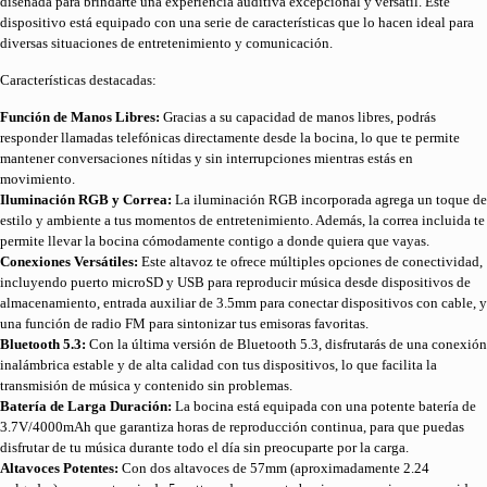
diseñada para brindarte una experiencia auditiva excepcional y versátil. Este
dispositivo está equipado con una serie de características que lo hacen ideal para
diversas situaciones de entretenimiento y comunicación.
Características destacadas:
Función de Manos Libres:
Gracias a su capacidad de manos libres, podrás
responder llamadas telefónicas directamente desde la bocina, lo que te permite
mantener conversaciones nítidas y sin interrupciones mientras estás en
movimiento.
Iluminación RGB y Correa:
La iluminación RGB incorporada agrega un toque de
estilo y ambiente a tus momentos de entretenimiento. Además, la correa incluida te
permite llevar la bocina cómodamente contigo a donde quiera que vayas.
Conexiones Versátiles:
Este altavoz te ofrece múltiples opciones de conectividad,
incluyendo puerto microSD y USB para reproducir música desde dispositivos de
almacenamiento, entrada auxiliar de 3.5mm para conectar dispositivos con cable, y
una función de radio FM para sintonizar tus emisoras favoritas.
Bluetooth 5.3:
Con la última versión de Bluetooth 5.3, disfrutarás de una conexión
inalámbrica estable y de alta calidad con tus dispositivos, lo que facilita la
transmisión de música y contenido sin problemas.
Batería de Larga Duración:
La bocina está equipada con una potente batería de
3.7V/4000mAh que garantiza horas de reproducción continua, para que puedas
disfrutar de tu música durante todo el día sin preocuparte por la carga.
Altavoces Potentes:
Con dos altavoces de 57mm (aproximadamente 2.24