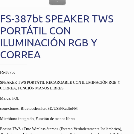
FS-387bt SPEAKER TWS
PORTÁTIL CON
ILUMINACIÓN RGB Y
CORREA
FS-387bt
SPEAKER TWS PORTÁTIL RECARGABLE CON ILUMINACIÓN RGB Y
CORREA, FUNCIÓN MANOS LIBRES
Marca: FOL
conexiones: Bluetooth/microSD/USB/RadioFM
Micrófono integrado, Función de manos libres
Bocina TWS «True Wireless Stereo» (Estéreo Verdaderamente Inalámbrico),