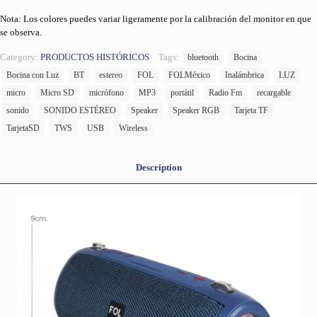
Nota: Los colores puedes variar ligeramente por la calibración del monitor en que
se observa.
Category:
PRODUCTOS HISTÓRICOS
Tags:
bluetooth
Bocina
Bocina con Luz
BT
estereo
FOL
FOLMéxico
Inalámbrica
LUZ
micro
Micro SD
micrófono
MP3
portátil
Radio Fm
recargable
sonido
SONIDO ESTÉREO
Speaker
Speaker RGB
Tarjeta TF
TarjetaSD
TWS
USB
Wireless
Description