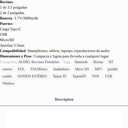
Bocinas
:
1 de 3.5 pulgadas
2 de 2 pulgadas
Batería
: 3.7V/3600mAh
Puertos
:
Carga Tipo-C
USB
MicroSD
Auxiliar 3.5mm
Compatibilidad
: Smartphones, tablets, laptops, reproductores de audio
Dimensiones y Peso
: Compacta y ligera para llevarla a cualquier lugar.
Categories:
AUDIO
,
Bocinas Portátiles
Tags:
bluetooth
Bocina
BT
estereo
FOL
FOLMéxico
Inalámbrica
Micro SD
MP3
portátil
sonido
SONIDO ESTÉREO
Tarjeta TF
TarjetaSD
TWS
USB
Wireless
Description