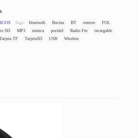
Ah
ICOS
Tags:
bluetooth
Bocina
BT
estereo
FOL
ro SD
MP3
música
portátil
Radio Fm
recargable
Tarjeta TF
TarjetaSD
USB
Wireless