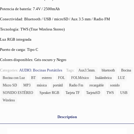
Potencia de batería: 7.4V / 2500mAh
Conectividad: Bluetooth / USB / microSD / Aux 3.5 mm / Radio FM
Tecnología: TWS (True Wireless Stereo)
Luz RGB integrada
Puerto de carga: Tipo C
Colores disponibles: Gris oscuro y Negro
Categories:
AUDIO
,
Bocinas Portátiles
Tags:
Aux3.5mm.
bluetooth
Bocina
Bocina con Luz
BT
estereo
FOL
FOLMéxico
Inalámbrica
LUZ
Micro SD
MP3
música
portátil
Radio Fm
recargable
sonido
SONIDO ESTÉREO
Speaker RGB
Tarjeta TF
TarjetaSD
TWS
USB
Wireless
Description