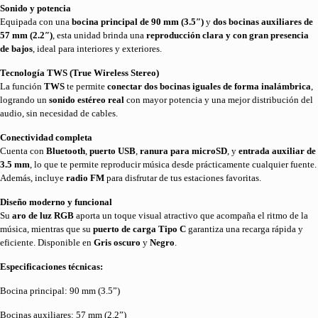
Sonido y potencia
Equipada con una
bocina principal de 90 mm (3.5″)
y
dos bocinas auxiliares de
57 mm (2.2″)
, esta unidad brinda una
reproducción clara y con gran presencia
de bajos
, ideal para interiores y exteriores.
Tecnología TWS (True Wireless Stereo)
La función
TWS
te permite
conectar dos bocinas iguales de forma inalámbrica
,
logrando un
sonido estéreo real
con mayor potencia y una mejor distribución del
audio, sin necesidad de cables.
Conectividad completa
Cuenta con
Bluetooth
,
puerto USB
,
ranura para microSD
, y
entrada auxiliar de
3.5 mm
, lo que te permite reproducir música desde prácticamente cualquier fuente.
Además, incluye
radio FM
para disfrutar de tus estaciones favoritas.
Diseño moderno y funcional
Su
aro de luz RGB
aporta un toque visual atractivo que acompaña el ritmo de la
música, mientras que su
puerto de carga Tipo C
garantiza una recarga rápida y
eficiente. Disponible en
Gris oscuro
y
Negro
.
Especificaciones técnicas:
Bocina principal: 90 mm (3.5”)
Bocinas auxiliares: 57 mm (2.2”)