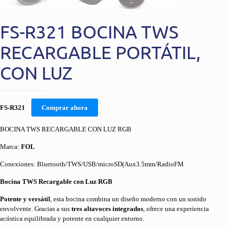
FS-R321 BOCINA TWS
RECARGABLE PORTÁTIL,
CON LUZ
FS-R321
Comprar ahora
BOCINA TWS RECARGABLE CON LUZ RGB
Marca:
FOL
Conexiones: Bluetooth/TWS/USB/microSD(Aux3.5mm/RadioFM
Bocina TWS Recargable con Luz RGB
Potente y versátil
, esta bocina combina un diseño moderno con un sonido
envolvente. Gracias a sus
tres altavoces integrados
, ofrece una experiencia
acústica equilibrada y potente en cualquier entorno.