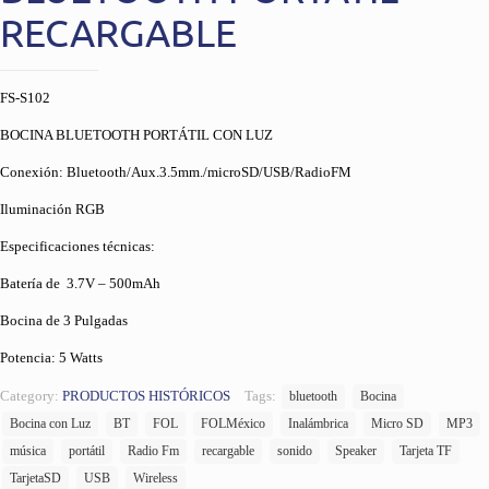
RECARGABLE
FS-S102
BOCINA BLUETOOTH PORTÁTIL CON LUZ
Conexión: Bluetooth/Aux.3.5mm./microSD/USB/RadioFM
Iluminación RGB
Especificaciones técnicas:
Batería de 3.7V – 500mAh
Bocina de 3 Pulgadas
Potencia: 5 Watts
Category:
PRODUCTOS HISTÓRICOS
Tags:
bluetooth
Bocina
Bocina con Luz
BT
FOL
FOLMéxico
Inalámbrica
Micro SD
MP3
música
portátil
Radio Fm
recargable
sonido
Speaker
Tarjeta TF
TarjetaSD
USB
Wireless