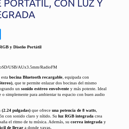
PORTÁTIL, CON LUZ Y
EGRADA
RGB y Diseño Portátil
icroSD/USB/AUx3.5mm/RadioFM
n esta
bocina Bluetooth recargable
, equipada con
Stereo)
, que te permite enlazar dos bocinas del mismo
 logrando un
sonido estéreo envolvente
y más potente. Ideal
ibre o simplemente para ambientar tu espacio con buen audio
 (2.24 pulgadas)
que ofrece
una potencia de 8 watts
,
ión con sonido claro y nítido. Su
luz RGB integrada
crea
aña el ritmo de tu música. Además, su
correa integrada
y
cil de llevar
a donde vayas.