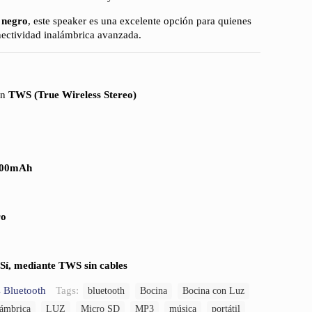
y negro
, este speaker es una excelente opción para quienes
nectividad inalámbrica avanzada.
ón
TWS (True Wireless Stereo)
1500mAh
ro
Sí, mediante TWS sin cables
 Bluetooth
Tags:
bluetooth
Bocina
Bocina con Luz
lámbrica
LUZ
Micro SD
MP3
música
portátil