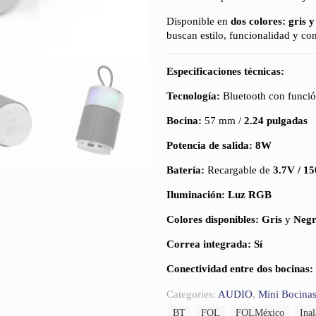
Disponible en
dos colores: gris 
buscan estilo, funcionalidad y co
Especificaciones técnicas:
Tecnología:
Bluetooth con funci
Bocina:
57 mm /
2.24 pulgadas
Potencia de salida:
8W
Batería:
Recargable de
3.7V / 
Iluminación:
Luz RGB
Colores disponibles:
Gris
y
Neg
Correa integrada:
Sí
Conectividad entre dos bocinas:
Categories:
AUDIO
,
Mini Bocinas
BT
FOL
FOLMéxico
Ina