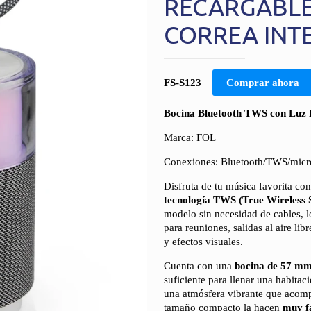
RECARGABLE 
CORREA INT
FS-S123
Comprar ahora
Bocina Bluetooth TWS con Luz 
Marca: FOL
Conexiones: Bluetooth/TWS/m
Disfruta de tu música favorita co
tecnología TWS (True Wireless 
modelo sin necesidad de cables,
para reuniones, salidas al aire l
y efectos visuales.
Cuenta con una
bocina de 57 mm
suficiente para llenar una habitac
una atmósfera vibrante que acomp
tamaño compacto la hacen
muy fá