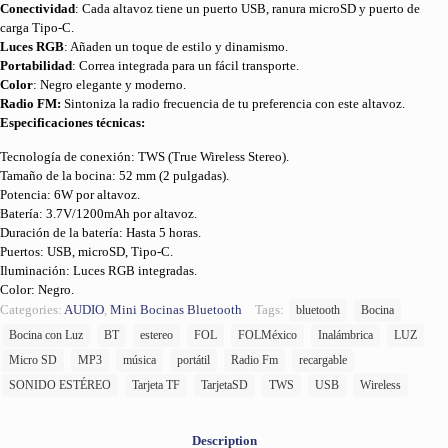
Conectividad
: Cada altavoz tiene un puerto USB, ranura microSD y puerto de
carga Tipo-C.
Luces RGB
: Añaden un toque de estilo y dinamismo.
Portabilidad
: Correa integrada para un fácil transporte.
Color
: Negro elegante y moderno.
Radio FM:
Sintoniza la radio frecuencia de tu preferencia con este altavoz.
Especificaciones técnicas:
Tecnología de conexión: TWS (True Wireless Stereo).
Tamaño de la bocina: 52 mm (2 pulgadas).
Potencia: 6W por altavoz.
Batería: 3.7V/1200mAh por altavoz.
Duración de la batería: Hasta 5 horas.
Puertos: USB, microSD, Tipo-C.
Iluminación: Luces RGB integradas.
Color: Negro.
Categories:
AUDIO
,
Mini Bocinas Bluetooth
Tags:
bluetooth
Bocina
Bocina con Luz
BT
estereo
FOL
FOLMéxico
Inalámbrica
LUZ
Micro SD
MP3
música
portátil
Radio Fm
recargable
SONIDO ESTÉREO
Tarjeta TF
TarjetaSD
TWS
USB
Wireless
Description