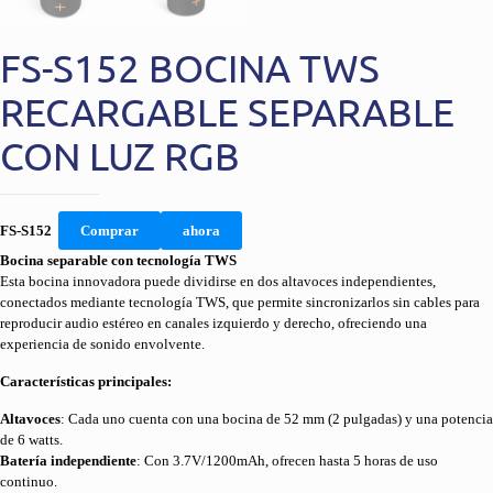
FS-S152 BOCINA TWS
RECARGABLE SEPARABLE
CON LUZ RGB
FS-S152
Comprar
ahora
Bocina separable con tecnología TWS
Esta bocina innovadora puede dividirse en dos altavoces independientes,
conectados mediante tecnología TWS, que permite sincronizarlos sin cables para
reproducir audio estéreo en canales izquierdo y derecho, ofreciendo una
experiencia de sonido envolvente.
Características principales:
Altavoces
: Cada uno cuenta con una bocina de 52 mm (2 pulgadas) y una potencia
de 6 watts.
Batería independiente
: Con 3.7V/1200mAh, ofrecen hasta 5 horas de uso
continuo.