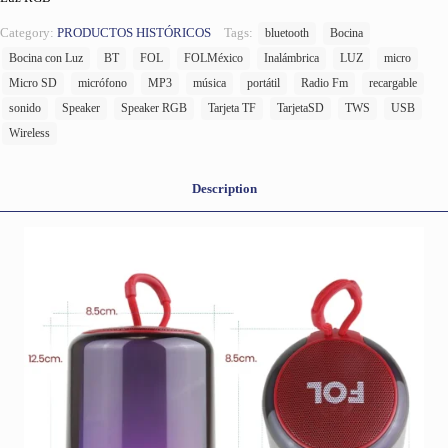
Category:
PRODUCTOS HISTÓRICOS
Tags:
bluetooth
Bocina
Bocina con Luz
BT
FOL
FOLMéxico
Inalámbrica
LUZ
micro
Micro SD
micrófono
MP3
música
portátil
Radio Fm
recargable
sonido
Speaker
Speaker RGB
Tarjeta TF
TarjetaSD
TWS
USB
Wireless
Description