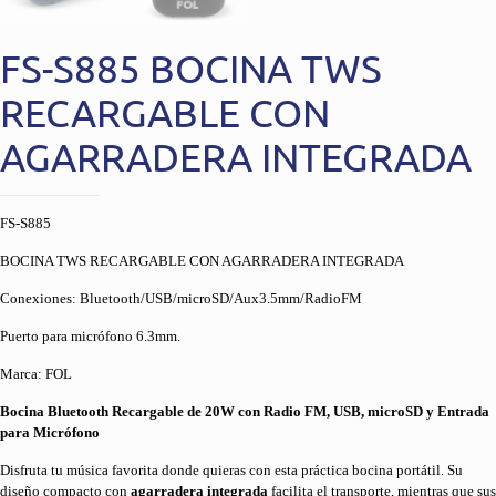
FS-S885 BOCINA TWS
RECARGABLE CON
AGARRADERA INTEGRADA
FS-S885
BOCINA TWS RECARGABLE CON AGARRADERA INTEGRADA
Conexiones: Bluetooth/USB/microSD/Aux3.5mm/RadioFM
Puerto para micrófono 6.3mm.
Marca: FOL
Bocina Bluetooth Recargable de 20W con Radio FM, USB, microSD y Entrada
para Micrófono
Disfruta tu música favorita donde quieras con esta práctica bocina portátil. Su
diseño compacto con
agarradera integrada
facilita el transporte, mientras que sus