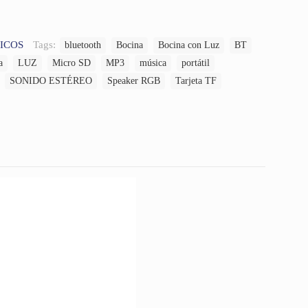
ICOS
Tags:
bluetooth
Bocina
Bocina con Luz
BT
a
LUZ
Micro SD
MP3
música
portátil
SONIDO ESTÉREO
Speaker RGB
Tarjeta TF