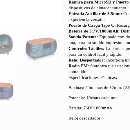
Ranura para MicroSD y Puerto
dispositivos de almacenamiento.
Entrada Auxiliar de 3.5mm:
Coné
experiencia versátil.
Puerto de Carga Tipo C:
Recarga
Batería de 3.7V/1800mAh:
Disfr
Sonido Potente:
Equipado con dos
una, para un sonido impresionant
Controles Táctiles:
La parte super
para un control fácil y rápido.
Reloj Despertador:
Incorpora un 
Radio FM:
Sintoniza tus estacion
contenido.
Especificaciones Técnicas:
Bocinas: 2 bocinas de 52mm. (2.
Potencia: 10watts cada una
Batería: 7.4V/1800mAh
Reloj despertador