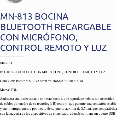
MN-813 BOCINA
BLUETOOTH RECARGABLE
CON MICRÓFONO,
CONTROL REMOTO Y LUZ
MN-813
BOCINA BLUETOOTH CON MICRÓFONO, CONTROL REMOTO Y LUZ
Conexión: Bleutooth/Aux3.5mm./microSD/USB/RadioFM
Marca: FOL
Ambienta cualquier espacio con esta bocina, que reproduce música sin necesidad
de cables por medio de su tecnología Bluetooth, que permite una conexión estable
y sin interrupciones, o por medio de su puerto auxiliar de 3.5mm. que compatibilza
con la mayoría de los dispositivos en el mercado, además contiene un puerto USB