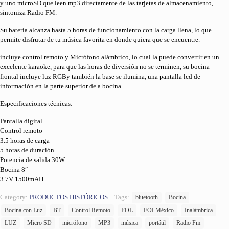
y uno microSD que leen mp3 directamente de las tarjetas de almacenamiento,
sintoniza Radio FM.
Su batería alcanza hasta 5 horas de funcionamiento con la carga llena, lo que
permite disfrutar de tu música favorita en donde quiera que se encuentre.
incluye control remoto y Micrófono alámbrico, lo cual la puede convertir en un
excelente karaoke, para que las horas de diversión no se terminen, su bocina
frontal incluye luz RGBy también la base se ilumina, una pantalla lcd de
información en la parte superior de a bocina.
Especificaciones técnicas:
Pantalla digital
Control remoto
3.5 horas de carga
5 horas de duración
Potencia de salida 30W
Bocina 8″
3.7V 1500mAH
Category:
PRODUCTOS HISTÓRICOS
Tags:
bluetooth
Bocina
Bocina con Luz
BT
Control Remoto
FOL
FOLMéxico
Inalámbrica
LUZ
Micro SD
micrófono
MP3
música
portátil
Radio Fm