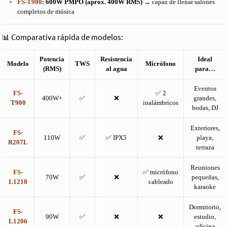
FS-T900
:
600W PMPO (aprox. 400W RMS)
→ capaz de llenar salones
completos de música
📊 Comparativa rápida de modelos:
Potencia
Resistencia
Ideal
Modelo
TWS
Micrófono
(RMS)
al agua
para…
Eventos
FS-
✅ 2
400W+
✅
❌
grandes,
T900
inalámbricos
bodas, DJ
Exteriores,
FS-
110W
✅
✅ IPX5
❌
playa,
R207L
terraza
Reuniones
FS-
✅ micrófono
70W
✅
❌
pequeñas,
L1218
cableado
karaoke
Dormitorio,
FS-
90W
✅
❌
❌
estudio,
L1206
oficina