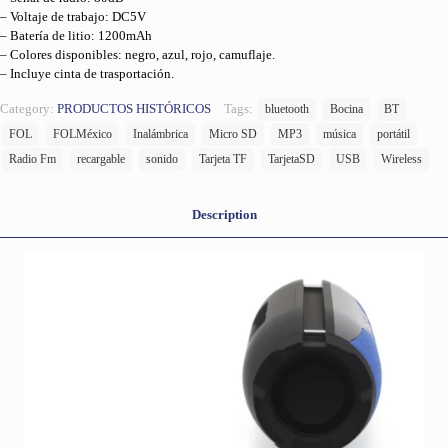
– Voltaje de trabajo: DC5V
– Batería de litio: 1200mAh
– Colores disponibles: negro, azul, rojo, camuflaje.
– Incluye cinta de trasportación.
Category:
PRODUCTOS HISTÓRICOS
Tags:
bluetooth
Bocina
BT
FOL
FOLMéxico
Inalámbrica
Micro SD
MP3
música
portátil
Radio Fm
recargable
sonido
Tarjeta TF
TarjetaSD
USB
Wireless
Description