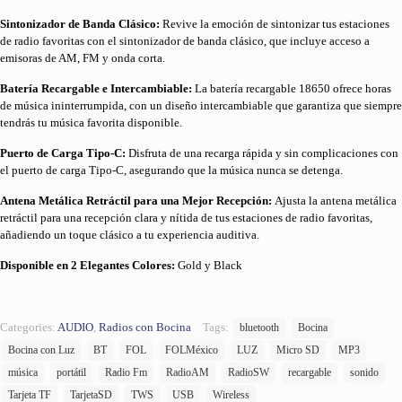
Sintonizador de Banda Clásico:
Revive la emoción de sintonizar tus estaciones
de radio favoritas con el sintonizador de banda clásico, que incluye acceso a
emisoras de AM, FM y onda corta.
Batería Recargable e Intercambiable:
La batería recargable 18650 ofrece horas
de música ininterrumpida, con un diseño intercambiable que garantiza que siempre
tendrás tu música favorita disponible.
Puerto de Carga Tipo-C:
Disfruta de una recarga rápida y sin complicaciones con
el puerto de carga Tipo-C, asegurando que la música nunca se detenga.
Antena Metálica Retráctil para una Mejor Recepción:
Ajusta la antena metálica
retráctil para una recepción clara y nítida de tus estaciones de radio favoritas,
añadiendo un toque clásico a tu experiencia auditiva.
Disponible en 2 Elegantes Colores:
Gold y Black
Categories:
AUDIO
,
Radios con Bocina
Tags:
bluetooth
Bocina
Bocina con Luz
BT
FOL
FOLMéxico
LUZ
Micro SD
MP3
música
portátil
Radio Fm
RadioAM
RadioSW
recargable
sonido
Tarjeta TF
TarjetaSD
TWS
USB
Wireless