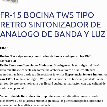
FR-15 BOCINA TWS TIPO
RETRO SINTONIZADOR DE
ANALOGO DE BANDA Y LUZ
FR-15
Bocina TWS tipo retro, sintonizador de banda análogo con luz RGB
Marca: FOL
Estilo Retro con Conexiones Modernas:
Sumérgete en la nostalgia del diseño
retro mientras te conectas de forma inalámbrica a través de Bluetooth para
reproducir música desde tus dispositivos favoritos.
Experiencia Sonora Inmersiva
con TWS:
Con la tecnología TWS, podrás conectar dos bocinas para disfrutar de
un sonido estéreo envolvente que llenará cualquier habitación con una calidad de
audio excepcional.
Versatilidad de Reproducción:
Reproduce tus melodías directamente desde
dispositivos USB o tarjetas microSD gracias a los puertos integrados, ofreciendo
una experiencia auditiva personalizada.