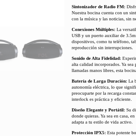
Sintonizador de Radio FM:
Disfr
Nuestra bocina cuenta con un sin
con la música y las noticias, sin 
Conexiones Múltiples:
La versati
USB y un puerto auxiliar de 3.5m
dispositivos, como tu teléfono, t
reproducción sin interrupciones.
Sonido de Alta Fidelidad:
Experim
alta calidad incorporados. Ya sea p
llamadas manos libres, esta bocin
Batería de Larga Duración:
La b
autonomía eléctrica, lo que signif
preocuparte por la recarga constan
interlock es práctica y eficiente.
Diseño Elegante y Portátil:
Su di
donde quieras. Ya sea en casa, en 
adapta a tu estilo de vida activo.
Protección IPX5:
Esta potente bo