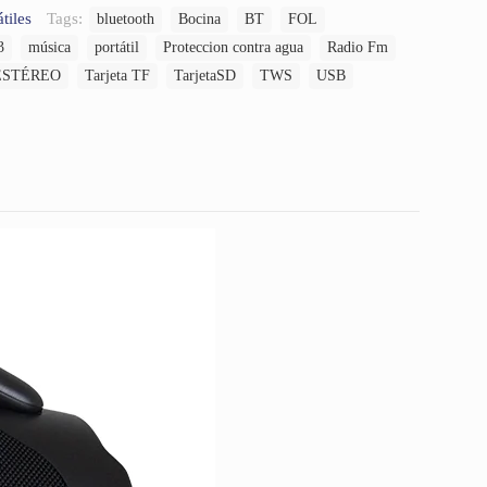
tiles
Tags:
bluetooth
Bocina
BT
FOL
3
música
portátil
Proteccion contra agua
Radio Fm
ESTÉREO
Tarjeta TF
TarjetaSD
TWS
USB