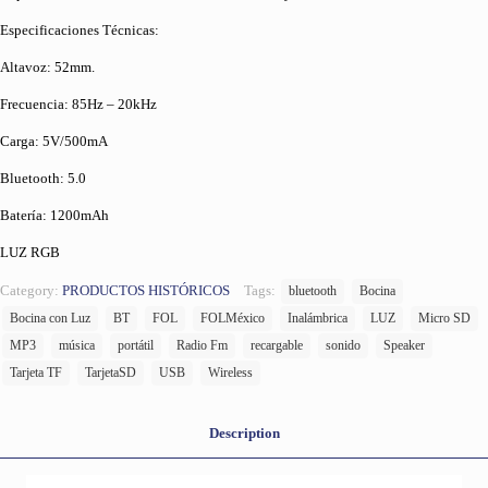
Especificaciones Técnicas:
Altavoz: 52mm.
Frecuencia: 85Hz – 20kHz
Carga: 5V/500mA
Bluetooth: 5.0
Batería: 1200mAh
LUZ RGB
Category:
PRODUCTOS HISTÓRICOS
Tags:
bluetooth
Bocina
Bocina con Luz
BT
FOL
FOLMéxico
Inalámbrica
LUZ
Micro SD
MP3
música
portátil
Radio Fm
recargable
sonido
Speaker
Tarjeta TF
TarjetaSD
USB
Wireless
Description