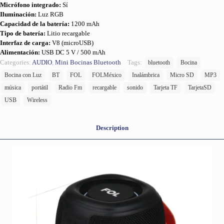
Micrófono integrado:
Sí
Iluminación:
Luz RGB
Capacidad de la batería:
1200 mAh
Tipo de batería:
Litio recargable
Interfaz de carga:
V8 (microUSB)
Alimentación:
USB DC 5 V / 500 mAh
Categories:
AUDIO
,
Mini Bocinas Bluetooth
Tags:
bluetooth
Bocina
Bocina con Luz
BT
FOL
FOLMéxico
Inalámbrica
Micro SD
MP3
música
portátil
Radio Fm
recargable
sonido
Tarjeta TF
TarjetaSD
USB
Wireless
Description