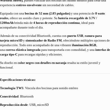
Wireless Stereo)
, puedes vincular dos bocinas del mismo modelo para crear una
experiencia
estéreo envolvente
sin necesidad de cables.
Equipada con una
bocina de 52 mm (2.05 pulgadas)
y una potencia de
8 watts
reales
, ofrece un sonido claro y potente. Su
batería recargable de 3.7V /
1200mAh
brinda más de
4 horas de reproducción continua
, ideal para
acompañarte durante todo el día.
Además de su conectividad Bluetooth, cuenta con
puerto USB
,
ranura para
tarjeta microSD
y
sintonizador de Radio FM
, ofreciéndote múltiples opciones de
reproducción. Todo esto acompañado de una vibrante
iluminación RGB
,
una
correa elástica integrada
para transportarla con comodidad, y una
interfaz de
carga tipo-C
para recargas rápidas y eficientes.
Su diseño en
color negro con detalles en naranja
resalta su estilo juvenil y
funcional.
Especificaciones técnicas:
Tecnología TWS
: Vincula dos bocinas para sonido estéreo
Conectividad
: Bluetooth
Reproducción desde
: USB, microSD