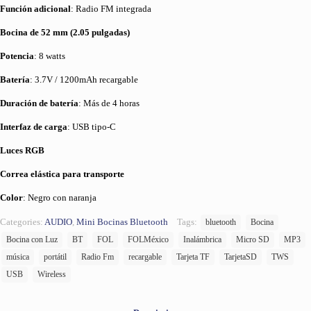
Función adicional
: Radio FM integrada
Bocina de 52 mm (2.05 pulgadas)
Potencia
: 8 watts
Batería
: 3.7V / 1200mAh recargable
Duración de batería
: Más de 4 horas
Interfaz de carga
: USB tipo-C
Luces RGB
Correa elástica para transporte
Color
: Negro con naranja
Categories:
AUDIO
,
Mini Bocinas Bluetooth
Tags:
bluetooth
Bocina
Bocina con Luz
BT
FOL
FOLMéxico
Inalámbrica
Micro SD
MP3
música
portátil
Radio Fm
recargable
Tarjeta TF
TarjetaSD
TWS
USB
Wireless