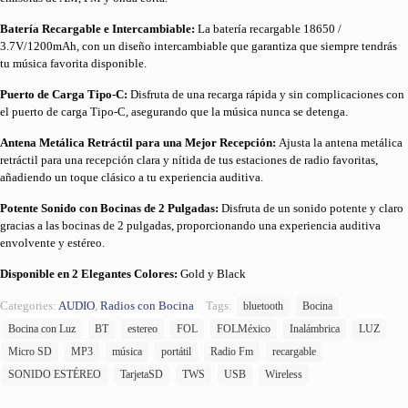
Batería Recargable e Intercambiable:
La batería recargable 18650 /
3.7V/1200mAh, con un diseño intercambiable que garantiza que siempre tendrás
tu música favorita disponible.
Puerto de Carga Tipo-C:
Disfruta de una recarga rápida y sin complicaciones con
el puerto de carga Tipo-C, asegurando que la música nunca se detenga.
Antena Metálica Retráctil para una Mejor Recepción:
Ajusta la antena metálica
retráctil para una recepción clara y nítida de tus estaciones de radio favoritas,
añadiendo un toque clásico a tu experiencia auditiva.
Potente Sonido con Bocinas de 2 Pulgadas:
Disfruta de un sonido potente y claro
gracias a las bocinas de 2 pulgadas, proporcionando una experiencia auditiva
envolvente y estéreo.
Disponible en 2 Elegantes Colores:
Gold y Black
Categories:
AUDIO
,
Radios con Bocina
Tags:
bluetooth
Bocina
Bocina con Luz
BT
estereo
FOL
FOLMéxico
Inalámbrica
LUZ
Micro SD
MP3
música
portátil
Radio Fm
recargable
SONIDO ESTÉREO
TarjetaSD
TWS
USB
Wireless