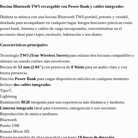
Bocina Bluetooth TWS recargable con Power Bank y cables integrados
Disfruta tu música con una bocina Bluetooth TWS portátil, potente y versátil,
diseñada para acompañarte en cualquier lugar. Integra funciones prácticas como
power bank, linterna y cables de carga incorporados, convirtiéndose en el
accesorio ideal para viajes, escritorio, habitación o uso diario.
Características principales:
Tecnología
TWS (True Wireless Stereo)
para enlazar dos bocinas compatibles y
obtener un sonido estéreo más envolvente.
Bocina de
52 mm (2.04″)
con potencia de
8 Watts
para un audio claro y con
buena presencia.
Función
Power Bank
para cargar dispositivos móviles en cualquier momento.
Incluye
dos cables integrados
:
Tipo-C
Lightning
Iluminación
RGB
integrada para una experiencia más dinámica y moderna.
Linterna integrada
ideal para exteriores, emergencias o uso nocturno.
Reproducción de música mediante:
Bluetooth
Puerto USB
Ranura Micro SD
Batería recargable de alta capacidad con hasta
18 horas de duración
.