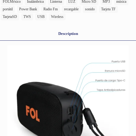
FOLMéxico
Inalámbrica
Linterna
LUZ
Micro SD
MP3
música
portátil
Power Bank
Radio Fm
recargable
sonido
Tarjeta TF
TarjetaSD
TWS
USB
Wireless
Description