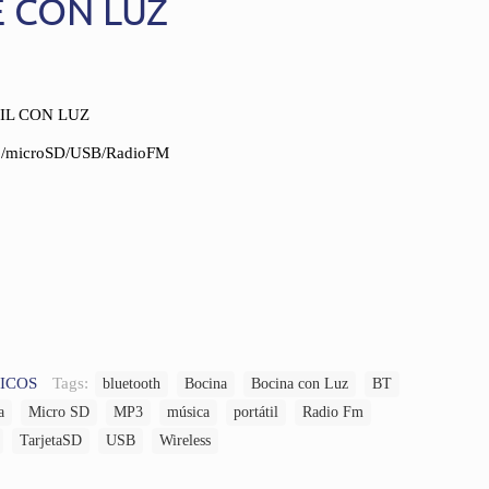
 CON LUZ
IL CON LUZ
m./microSD/USB/RadioFM
ICOS
Tags:
bluetooth
Bocina
Bocina con Luz
BT
a
Micro SD
MP3
música
portátil
Radio Fm
TarjetaSD
USB
Wireless