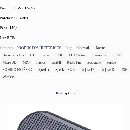
Power: DC5V / 1A/2A
Potencia: 10watts.
Peso: 450g.
Luz RGB
Category:
PRODUCTOS HISTÓRICOS
Tags:
bluetooth
Bocina
Bocina con Luz
BT
estereo
FOL
FOLMéxico
Inalámbrica
LUZ
Micro SD
MP3
música
portátil
Radio Fm
recargable
sonido
SONIDO ESTÉREO
Speaker
Speaker RGB
Tarjeta TF
TarjetaSD
USB
Wireless
Description