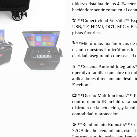
nitidez cristalina de los 4 Tweete
haciéndote sentir como en el cent
🔌 **Conectividad Versátil:** Ex
USB, TF, HDMI, OGT, MIC y BT. Co
pistas favoritas.
🎙️ **Micrófonos Inalámbricos de
usando nuestros 2 micrófonos inal
claridad, asegurando que seas el 
📱 **Sistema Android Integrado:*
operativo familiar que abre un un
aplicaciones directamente desde 
Facebook.
📺 **Diseño Multifuncional:** Toma
control remoto IR incluido. La pa
disfruten de la actuación, y la c
comodidad y protección.
⚙️ **Rendimiento Robusto:** Co
32GB de almacenamiento, este sis
Las ruedas universales con frenos