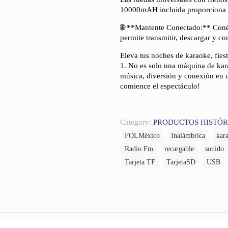
10000mAH incluida proporciona 3
🌐 **Mantente Conectado:** Conéct
permite transmitir, descargar y co
Eleva tus noches de karaoke, fies
1. No es solo una máquina de kar
música, diversión y conexión en 
comience el espectáculo!
Category:
PRODUCTOS HISTÓR
FOLMéxico
Inalámbrica
kar
Radio Fm
recargable
sonido
Tarjeta TF
TarjetaSD
USB