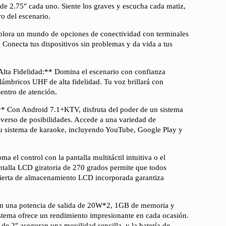
r de 2.75″ cada uno. Siente los graves y escucha cada matiz,
ro del escenario.
plora un mundo de opciones de conectividad con terminales
necta tus dispositivos sin problemas y da vida a tus
 Alta Fidelidad:** Domina el escenario con confianza
ámbricos UHF de alta fidelidad. Tu voz brillará con
centro de atención.
* Con Android 7.1+KTV, disfruta del poder de un sistema
iverso de posibilidades. Accede a una variedad de
tu sistema de karaoke, incluyendo YouTube, Google Play y
 el control con la pantalla multitáctil intuitiva o el
ntalla LCD giratoria de 270 grados permite que todos
ubierta de almacenamiento LCD incorporada garantiza
n una potencia de salida de 20W*2, 1GB de memoria y
tema ofrece un rendimiento impresionante en cada ocasión.
 de 2″ aseguran una movilidad sencilla, y la batería de