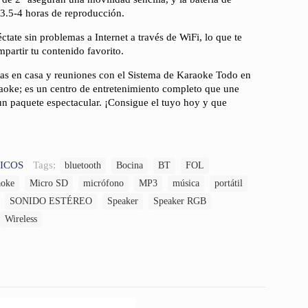
.5-4 horas de reproducción.
ate sin problemas a Internet a través de WiFi, lo que te
mpartir tu contenido favorito.
tas en casa y reuniones con el Sistema de Karaoke Todo en
aoke; es un centro de entretenimiento completo que une
un paquete espectacular. ¡Consigue el tuyo hoy y que
ICOS
Tags:
bluetooth
Bocina
BT
FOL
aoke
Micro SD
micrófono
MP3
música
portátil
SONIDO ESTÉREO
Speaker
Speaker RGB
Wireless