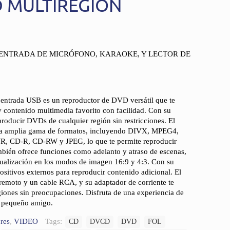
 MULTIREGION
ENTRADA DE MICRÓFONO, KARAOKE, Y LECTOR DE
entrada USB es un reproductor de DVD versátil que te
 y contenido multimedia favorito con facilidad. Con su
roducir DVDs de cualquier región sin restricciones. El
na amplia gama de formatos, incluyendo DIVX, MPEG4,
D-R, CD-RW y JPEG, lo que te permite reproducir
mbién ofrece funciones como adelanto y atraso de escenas,
sualización en los modos de imagen 16:9 y 4:3. Con su
sitivos externos para reproducir contenido adicional. El
remoto y un cable RCA, y su adaptador de corriente te
egiones sin preocupaciones. Disfruta de una experiencia de
te pequeño amigo.
res
,
VIDEO
Tags:
CD
DVCD
DVD
FOL