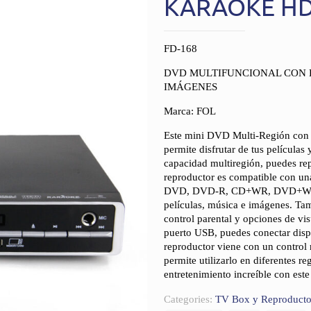
KARAOKE HD
FD-168
DVD MULTIFUNCIONAL CON 
IMÁGENES
Marca: FOL
Este mini DVD Multi-Región con 
permite disfrutar de tus películas
capacidad multiregión, puedes rep
reproductor es compatible con u
DVD, DVD-R, CD+WR, DVD+WR, C
películas, música e imágenes. Ta
control parental y opciones de vi
puerto USB, puedes conectar dispo
reproductor viene con un control 
permite utilizarlo en diferentes r
entretenimiento increíble con es
Categories:
TV Box y Reproducto